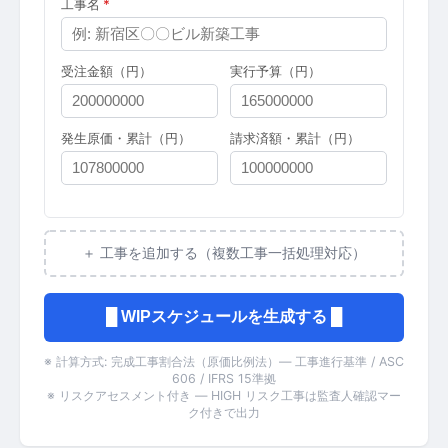
工事名
*
受注金額（円）
実行予算（円）
発生原価・累計（円）
請求済額・累計（円）
＋ 工事を追加する（複数工事一括処理対応）
█ WIPスケジュールを生成する █
※ 計算方式: 完成工事割合法（原価比例法）— 工事進行基準 / ASC
606 / IFRS 15準拠
※ リスクアセスメント付き — HIGH リスク工事は監査人確認マー
ク付きで出力