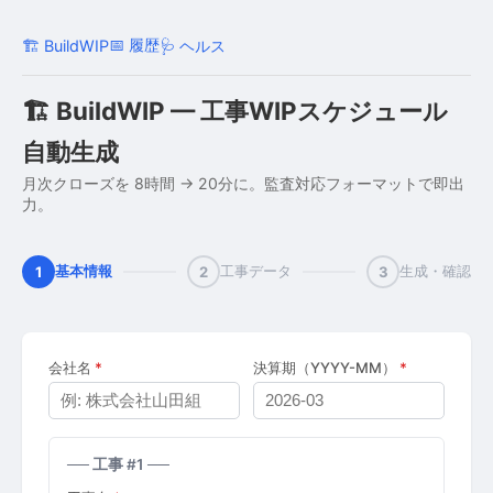
📅 履歴
🏗 BuildWIP
🩺 ヘルス
🏗 BuildWIP — 工事WIPスケジュール
自動生成
月次クローズを 8時間 → 20分に。監査対応フォーマットで即出
力。
基本情報
工事データ
生成・確認
1
2
3
会社名
*
決算期（YYYY-MM）
*
── 工事 #1 ──